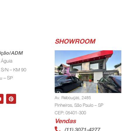
SHOWROOM
uíção/ADM
o Águia
 S/N – KM 90
nu – SP
Av. Rebouças, 2485
Pinheiros, São Paulo – SP
CEP: 05401-300
Vendas
(11) 3071-4277