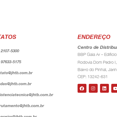
TATOS
ENDEREÇO
Centro de Distrib
) 2107-5300
BBP Gaia Ar – Edifici
) 97633-5175
Rodovia Dom Pedro I,
Bairro do Pinhal, Jari
tato@jhtb.com.br
CEP: 13242-631
das@jhtb.com.br
istenciatecnica@jhtb.com.br
rutamento@jhtb.com.br
anceiro@jhtb.com.br