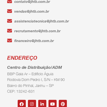
contato@jhtb.com.br
vendas@jhtb.com.br
assistenciatecnica@jhtb.com.br
recrutamento@jhtb.com.br
financeiro@jhtb.com.br
ENDEREÇO
Centro de Distribuíção/ADM
BBP Gaia Ar – Edificio Águia
Rodovia Dom Pedro I, S/N – KM 90
Bairro do Pinhal, Jarinu – SP
CEP: 13242-631