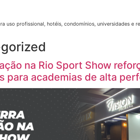
a uso profissional, hotéis, condomínios, universidades e r
gorized
pação na Rio Sport Show refor
es para academias de alta pe