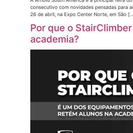
A Arnold South America é a principal feira d
consecutivo com novidades pensadas para aca
26 de abril, na Expo Center Norte, em São [
Por que o StairClimbe
academia?