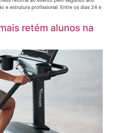
itness retorna ao evento pelo segundo ano
e estrutura profissional. Entre os dias 24 e
mais retém alunos na