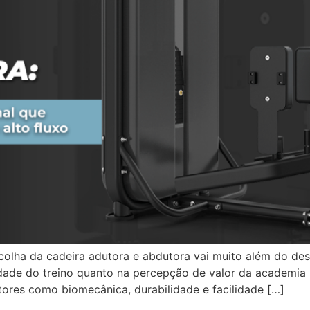
colha da cadeira adutora e abdutora vai muito além do de
dade do treino quanto na percepção de valor da academia
tores como biomecânica, durabilidade e facilidade […]