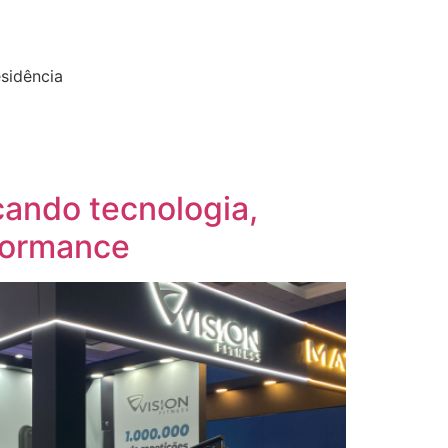
esidência
çando tecnologia,
rformance