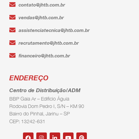
contato@jhtb.com.br
vendas@jhtb.com.br
assistenciatecnica@jhtb.com.br
recrutamento@jhtb.com.br
financeiro@jhtb.com.br
ENDEREÇO
Centro de Distribuíção/ADM
BBP Gaia Ar – Edificio Águia
Rodovia Dom Pedro I, S/N – KM 90
Bairro do Pinhal, Jarinu – SP
CEP: 13242-631