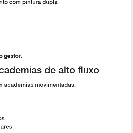
nto com pintura dupla
 gestor.
academias de alto fluxo
 em academias movimentadas.
os
lares