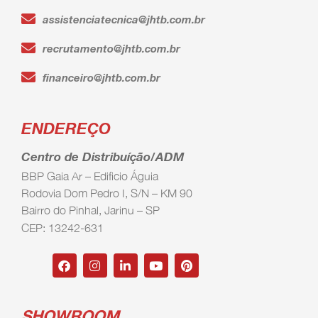
assistenciatecnica@jhtb.com.br
recrutamento@jhtb.com.br
financeiro@jhtb.com.br
ENDEREÇO
Centro de Distribuíção/ADM
BBP Gaia Ar – Edificio Águia
Rodovia Dom Pedro I, S/N – KM 90
Bairro do Pinhal, Jarinu – SP
CEP: 13242-631
SHOWROOM